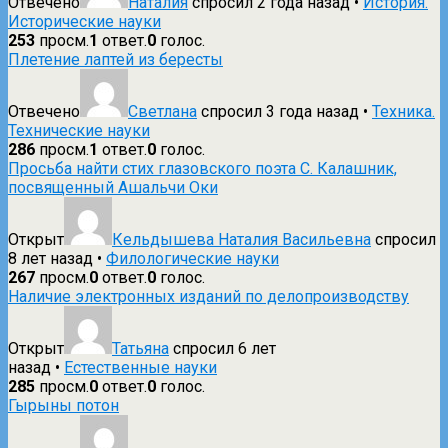
Отвечено
Наталия
спросил 2 года назад
•
История.
Исторические науки
253
просм.
1
ответ.
0
голос.
Плетение лаптей из бересты
Отвечено
Светлана
спросил 3 года назад
•
Техника.
Технические науки
286
просм.
1
ответ.
0
голос.
Просьба найти стих глазовского поэта С. Калашник,
посвященный Ашальчи Оки
Открыт
Кельдышева Наталия Васильевна
спросил
8 лет назад
•
Филологические науки
267
просм.
0
ответ.
0
голос.
Наличие электронных изданий по делопроизводству
Открыт
Татьяна
спросил 6 лет
назад
•
Естественные науки
285
просм.
0
ответ.
0
голос.
Гырыны потон