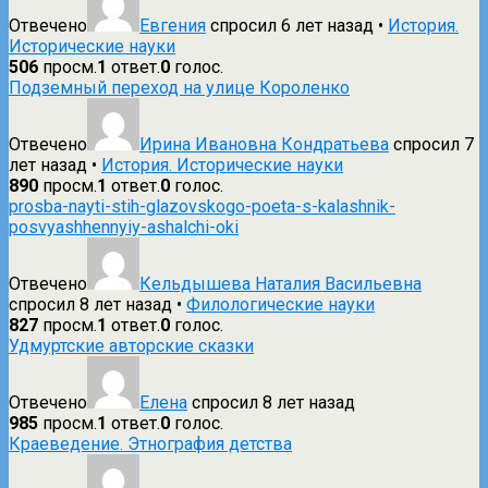
Отвечено
Евгения
спросил 6 лет назад
•
История.
Исторические науки
506
просм.
1
ответ.
0
голос.
Подземный переход на улице Короленко
Отвечено
Ирина Ивановна Кондратьева
спросил 7
лет назад
•
История. Исторические науки
890
просм.
1
ответ.
0
голос.
prosba-nayti-stih-glazovskogo-poeta-s-kalashnik-
posvyashhennyiy-ashalchi-oki
Отвечено
Кельдышева Наталия Васильевна
спросил 8 лет назад
•
Филологические науки
827
просм.
1
ответ.
0
голос.
Удмуртские авторские сказки
Отвечено
Елена
спросил 8 лет назад
985
просм.
1
ответ.
0
голос.
Краеведение. Этнография детства