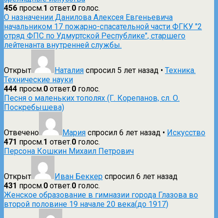
456
просм.
1
ответ.
0
голос.
О назначении Данилова Алексея Евгеньевича
начальником 17 пожарно-спасательной части ФГКУ "2
отряд ФПС по Удмуртской Республике", старшего
лейтенанта внутренней службы.
Открыт
Наталия
спросил 5 лет назад
•
Техника.
Технические науки
444
просм.
0
ответ.
0
голос.
Песня о маленьких тополях (Г. Корепанов, сл. О.
Поскребышева)
Отвечено
Мария
спросил 6 лет назад
•
Искусство
471
просм.
1
ответ.
0
голос.
Персона Кошкин Михаил Петрович
Открыт
Иван Беккер
спросил 6 лет назад
431
просм.
0
ответ.
0
голос.
Женское образование в гимназии города Глазова во
второй половине 19 начале 20 века(до 1917)