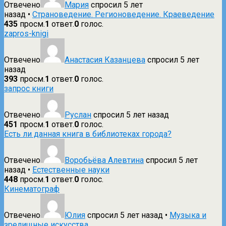
Отвечено
Мария
спросил 5 лет
назад
•
Страноведение. Регионоведение. Краеведение
435
просм.
1
ответ.
0
голос.
zapros-knigi
Отвечено
Анастасия Казанцева
спросил 5 лет
назад
393
просм.
1
ответ.
0
голос.
запрос книги
Отвечено
Руслан
спросил 5 лет назад
451
просм.
1
ответ.
0
голос.
Есть ли данная книга в библиотеках города?
Отвечено
Воробьёва Алевтина
спросил 5 лет
назад
•
Естественные науки
448
просм.
1
ответ.
0
голос.
Кинематограф
Отвечено
Юлия
спросил 5 лет назад
•
Музыка и
зрелищные искусства