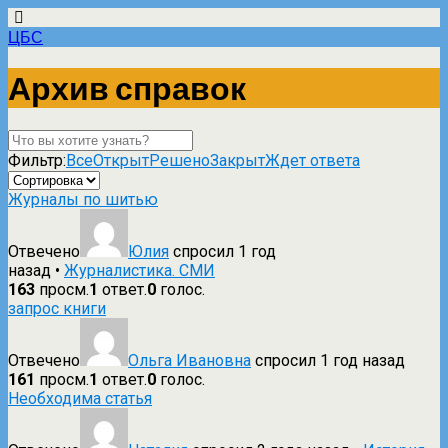
ЦБС
Архив справок
Фильтр:
Все
Открыт
Решено
Закрыт
Ждет ответа
Журналы по шитью
Отвечено
Юлия
спросил 1 год
назад
•
Журналистика. СМИ
163
просм.
1
ответ.
0
голос.
запрос книги
Отвечено
Ольга Ивановна
спросил 1 год назад
161
просм.
1
ответ.
0
голос.
Необходима статья