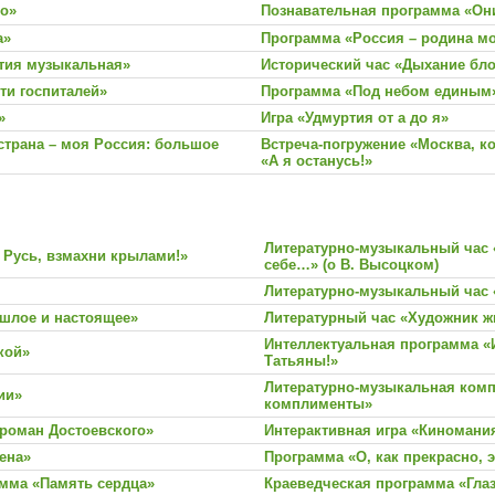
но»
Познавательная программа «Он
а»
Программа «Россия – родина м
тия музыкальная»
Исторический час «Дыхание бло
ти госпиталей»
Программа «Под небом единым
»
Игра «Удмуртия от а до я»
страна – моя Россия: большое
Встреча-погружение «Москва, к
«А я останусь!»
Литературно-музыкальный час «Я
 Русь, взмахни крылами!»
себе…» (о В. Высоцком)
Литературно-музыкальный час 
ошлое и настоящее»
Литературный час «Художник ж
Интеллектуальная программа «И
кой»
Татьяны!»
Литературно-музыкальная комп
ии»
комплименты»
 роман Достоевского»
Интерактивная игра «Киномани
ена»
Программа «О, как прекрасно, э
амма «Память сердца»
Краеведческая программа «Гла