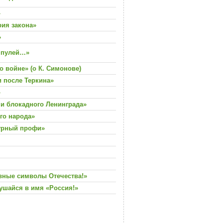
»
рия закона»
»
я пулей…»
о войне» (о К. Симонове)
и после Теркина»
»
ни блокадного Ленинграда»
го народа»
турный профи»
вные символы Отечества!»
лушайся в имя «Россия!»