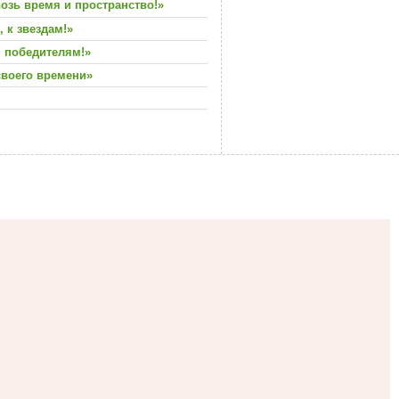
озь время и пространство!»
 к звездам!»
н победителям!»
своего времени»
d