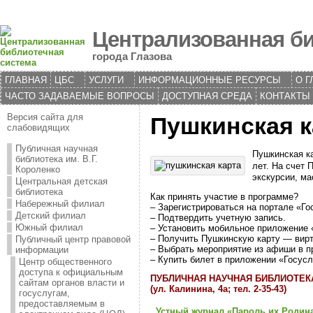
Централизованная би
города Глазова
ГЛАВНАЯ
ЦБС
УСЛУГИ
ИНФОРМАЦИОННЫЕ РЕСУРСЫ
О Г
ЧАСТО ЗАДАВАЕМЫЕ ВОПРОСЫ
ДОСТУПНАЯ СРЕДА
КОНТАКТЫ
Версия сайта для
Пушкинская к
слабовидящих
Публичная научная
Пушкинская ка
библиотека им. В.Г.
лет. На счет 
Короленко
экскурсии, ма
Центральная детская
библиотека
Как принять участие в программе?
Набережный филиал
– Зарегистрироваться на портале «Го
Детский филиал
– Подтвердить учетную запись.
Южный филиал
– Установить мобильное приложение 
– Получить Пушкинскую карту — вир
Публичный центр правовой
– Выбрать мероприятие из афиши в п
информации
– Купить билет в приложении «Госус
Центр общественного
доступа к официальным
ПУБЛИЧНАЯ НАУЧНАЯ БИБЛИОТЕКА 
сайтам органов власти и
(ул. Калинина, 4а; тел. 2-35-43)
госуслугам,
предоставляемым в
Устный журнал «Пароль их Родина