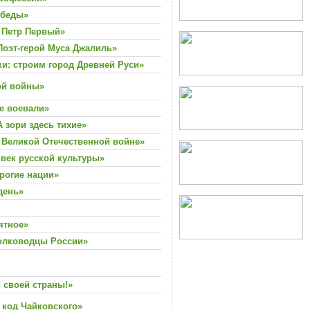
обеды»
 Петр Первый»
Поэт-герой Муса Джалиль»
ки: строим город Древней Руси»
ой войны»
же воевали»
 зори здесь тихие»
Великой Отечественной войне»
 век русской культуры»
орогие нации»
день»
ятное»
олководцы России»
 своей страны!»
 код Чайковского»