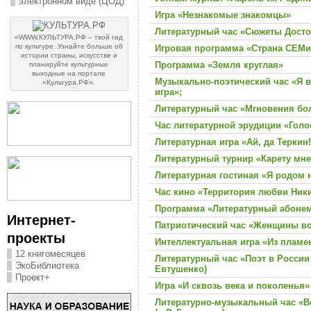
электронном виде (ЦОД)
Игра «Незнакомые знакомцы»
Литературный час «Сюжеты Досто
«WWW.КУЛЬТУРА.РФ – твой гид
по культуре. Узнайте больше об
Игровая программа «Страна СЕМ
истории страны, искусстве и
Программа «Земля круглая»
планируйте культурные
выходные на портале
Музыкально-поэтический час «Я вс
«Культура.РФ».
игра»;
Литературный час «Мгновения бо
Час литературной эрудиции «Голо
Литературная игра «Ай, да Теркин
Литературный турнир «Карету мне,
Литературная гостиная «Я родом н
Час кино «Территория любви Ник
Программа «Литературный абоне
Интернет-
Патриотический час «Женщины в
проекты
Интеллектуальная игра «Из пламен
12 книгомесяцев
Литературный час «Поэт в России 
ЭкоБиблиотека
Евтушенко)
Проект+
Игра «И сквозь века и поколенья»
Литературно-музыкальный час «Вс