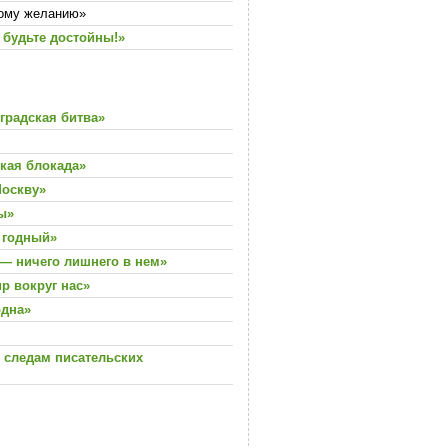
ному желанию»
 будьте достойны!»
градская битва»
кая блокада»
Москву»
ы»
 годный»
— ничего лишнего в нем»
р вокруг нас»
одна»
 следам писательских