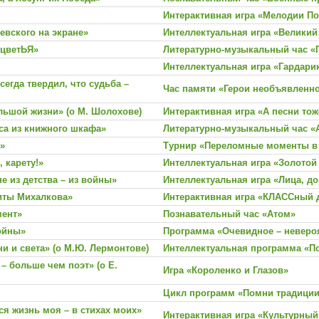
Интерактивная игра «Мелодии П
евского на экране»
Интеллектуальная игра «Великий
ицветЬЯ»
Литературно-музыкальный час «
Интеллектуальная игра «Гардари
егда твердил, что судьба –
Час памяти «Герои необъявленн
льшой жизни» (о М. Шолохове)
Интерактивная игра «А песни то
са из книжного шкафа»
Литературно-музыкальный час «А
!»
Турнир «Переломные моменты в 
 карету!»
Интеллектуальная игра «Золотой
е из детства – из войны»
Интеллектуальная игра «Лица, д
иты Михалкова»
Интерактивная игра «КЛАССный 
мент»
Познавательный час «Атом»
ойны»
Программа «Очевидное – неверо
и и света» (о М.Ю. Лермонтове)
Интеллектуальная программа «П
– больше чем поэт» (о Е.
Игра «Короленко и Глазов»
Цикл программ «Помни традиции
я жизнь моя – в стихах моих»
Интерактивная игра «Культурный