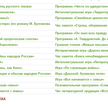
ец русского театра»
Программа «Чисто по-удмуртски
чеховски»
Интеллектуальная игра «Террито
раны!»
Программа «Семейные ценности
стера» (по роману М. Булгакова
Час памяти «Строка, оборванна
»
Программа «Он знал всю правду 
ый пророческим слогом»
Программа «А. Твардовский. До 
 Короленко»
Громкие чтения «Живые письма
Интерактивная игра «Дорога жиз
айны народов России»
Час памяти «Книга непобежденно
й»
Интеллектуальная игра «Литера
нь, как Кино»
Игра «По страницам войны»
иции и обычаи народов России»
Игра «Донской: Куликово поле»
Игра «Все начинается с семьи»
ьшая семья»
Познавательная программа «Сла
инается с мамы»
Час литературной эрудиции «Вс
ЕКА