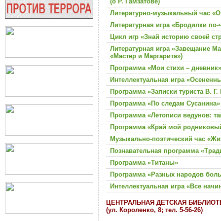
(о Р. Гамзатове)
Литературно-музыкальный час «От
Литературная игра «Бродилки по-
Цикл игр «Знай историю своей ст
Литературная игра «Завещание Ма
«Мастер и Маргарита»)
Программа «Мои стихи – дневник
Интеллектуальная игра «Осененн
Программа «Записки туриста В. Г.
Программа «По следам Сусанина»
Программа «Летописи ведунов: т
Программа «Край мой родниковы
Музыкально-поэтический час «Жиз
Познавательная программа «Трад
Программа «Титаны»
Программа «Разных народов бол
Интеллектуальная игра «Все нач
ЦЕНТРАЛЬНАЯ ДЕТСКАЯ БИБЛИОТ
(ул. Короленко, 8; тел. 5-56-26)