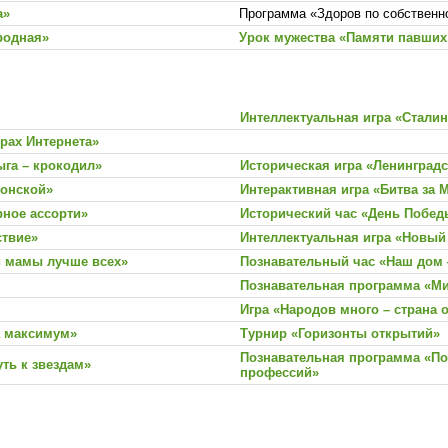
а»
Программа «Здоров по собствен
родная»
Урок мужества «Памяти павших
Интеллектуальная игра «Сталин
рах Интернета»
ыга – крокодил»
Историческая игра «Ленинградс
Донской»
Интерактивная игра «Битва за 
рное ассорти»
Исторический час «День Побед
ствие»
Интеллектуальная игра «Новый
и мамы лучше всех»
Познавательный час «Наш дом 
Познавательная программа «Ми
Игра «Народов много – страна 
а максимум»
Турнир «Горизонты открытий»
Познавательная программа «По
уть к звездам»
профессий»