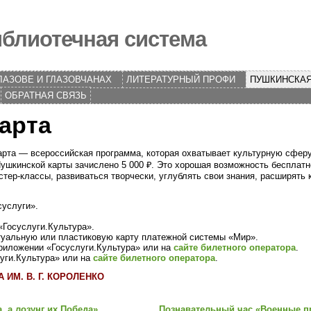
блиотечная система
ЛАЗОВЕ И ГЛАЗОВЧАНАХ
ЛИТЕРАТУРНЫЙ ПРОФИ
ПУШКИНСКАЯ
ОБРАТНАЯ СВЯЗЬ
арта
рта — всероссийская программа, которая охватывает культурную сферу 
Пушкинской карты зачислено 5 000 ₽. Это хорошая возможность бесплатн
стер-классы, развиваться творчески, углублять свои знания, расширять 
суслуги».
«Госуслуги.Культура».
туальную или пластиковую карту платежной системы «Мир».
риложении «Госуслуги.Культура» или на
сайте билетного оператора
.
луги.Культура» или на
сайте билетного оператора
.
ИМ. В. Г. КОРОЛЕНКО
, а лозунг их Победа»
Познавательный час «Военные 