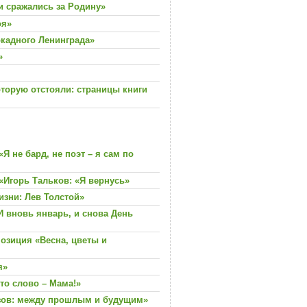
и сражались за Родину»
оя»
кадного Ленинграда»
»
оторую отстояли: страницы книги
 не бард, не поэт – я сам по
«Игорь Тальков: «Я вернусь»
изни: Лев Толстой»
 вновь январь, и снова День
озиция «Весна, цветы и
я»
то слово – Мама!»
зов: между прошлым и будущим»